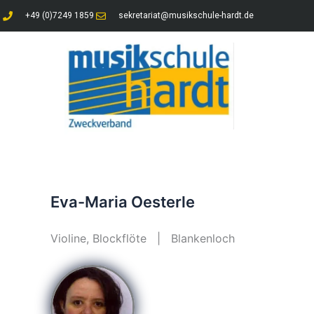
Inhalt
Zum
+49 (0)7249 1859
sekretariat@musikschule-hardt.de
springen
Inhalt
springen
Eva-Maria Oesterle
Violine, Blockflöte | Blankenloch