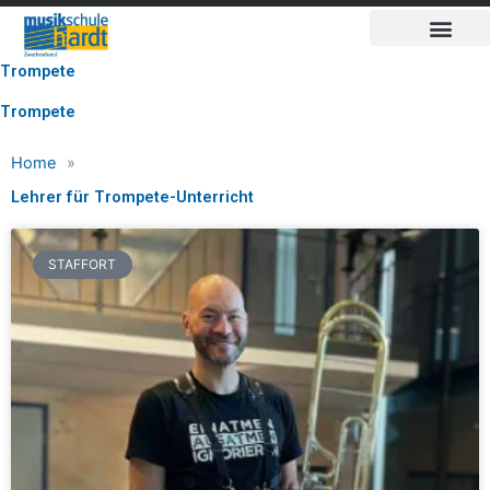
Inhalt
Zum
springen
Inhalt
springen
Trompete
Trompete
Home
»
Lehrer für Trompete-Unterricht
STAFFORT