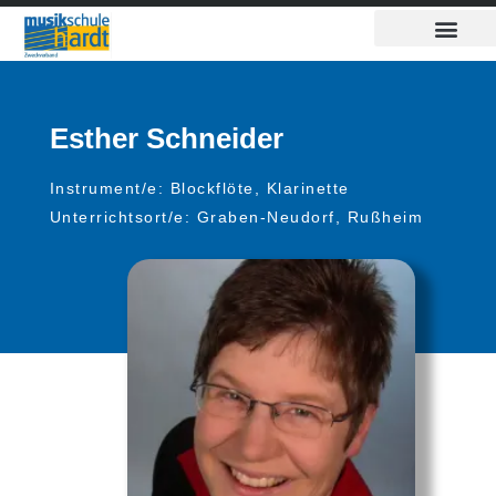
Inhalt
Zum
springen
Inhalt
springen
Esther Schneider
Instrument/e: Blockflöte, Klarinette
Unterrichtsort/e: Graben-Neudorf, Rußheim