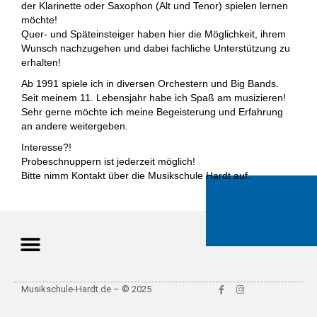
der Klarinette oder Saxophon (Alt und Tenor) spielen lernen
möchte!
Quer- und Späteinsteiger haben hier die Möglichkeit, ihrem
Wunsch nachzugehen und dabei fachliche Unterstützung zu
erhalten!
Ab 1991 spiele ich in diversen Orchestern und Big Bands.
Seit meinem 11. Lebensjahr habe ich Spaß am musizieren!
Sehr gerne möchte ich meine Begeisterung und Erfahrung
an andere weitergeben.
Interesse?!
Probeschnuppern ist jederzeit möglich!
Bitte nimm Kontakt über die Musikschule Hardt auf.
F
I
Musikschule-Hardt.de – © 2025
a
n
c
s
e
t